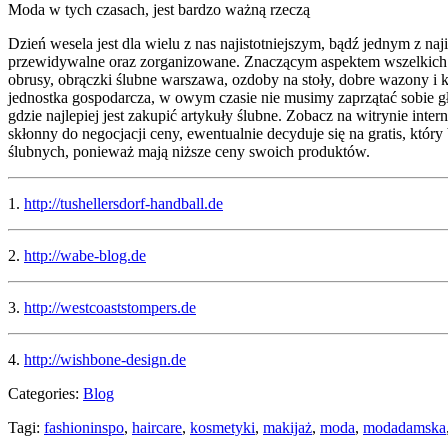
Moda w tych czasach, jest bardzo ważną rzeczą
Dzień wesela jest dla wielu z nas najistotniejszym, bądź jednym z n
przewidywalne oraz zorganizowane. Znaczącym aspektem wszelkich pr
obrusy, obrączki ślubne warszawa, ozdoby na stoły, dobre wazony i k
jednostka gospodarcza, w owym czasie nie musimy zaprzątać sobie gło
gdzie najlepiej jest zakupić artykuły ślubne. Zobacz na witrynie in
skłonny do negocjacji ceny, ewentualnie decyduje się na gratis, któ
ślubnych, ponieważ mają niższe ceny swoich produktów.
1.
http://tushellersdorf-handball.de
2.
http://wabe-blog.de
3.
http://westcoaststompers.de
4.
http://wishbone-design.de
Categories:
Blog
Tagi:
fashioninspo
,
haircare
,
kosmetyki
,
makijaż
,
moda
,
modadamska