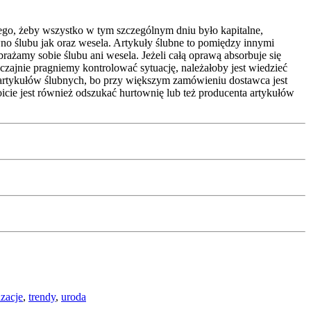
 tego, żeby wszystko w tym szczególnym dniu było kapitalne,
o ślubu jak oraz wesela. Artykuły ślubne to pomiędzy innymi
rażamy sobie ślubu ani wesela. Jeżeli całą oprawą absorbuje się
czajnie pragniemy kontrolować sytuację, należałoby jest wiedzieć
cę artykułów ślubnych, bo przy większym zamówieniu dostawca jest
icie jest również odszukać hurtownię lub też producenta artykułów
izacje
,
trendy
,
uroda