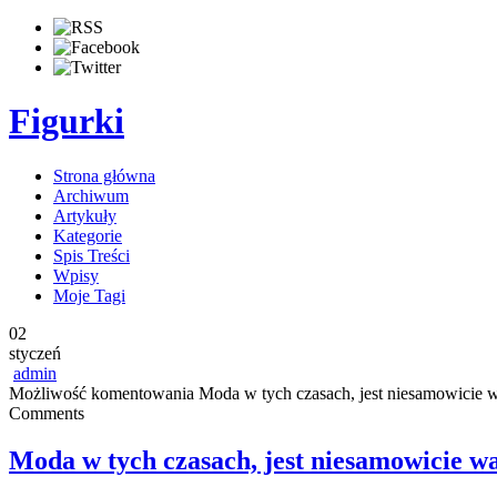
Figurki
Strona główna
Archiwum
Artykuły
Kategorie
Spis Treści
Wpisy
Moje Tagi
02
styczeń
admin
Możliwość komentowania
Moda w tych czasach, jest niesamowicie 
Comments
Moda w tych czasach, jest niesamowicie w