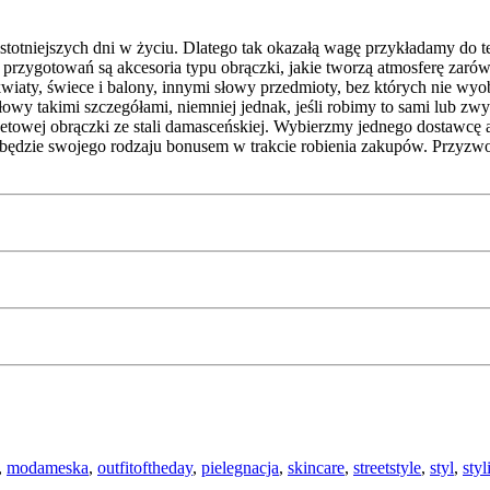
ajistotniejszych dni w życiu. Dlatego tak okazałą wagę przykładamy do
zygotowań są akcesoria typu obrączki, jakie tworzą atmosferę zarówn
wiaty, świece i balony, innymi słowy przedmioty, bez których nie wyob
wy takimi szczegółami, niemniej jednak, jeśli robimy to sami lub zwy
ternetowej obrączki ze stali damasceńskiej. Wybierzmy jednego dostaw
ry będzie swojego rodzaju bonusem w trakcie robienia zakupów. Przyzwo
,
modameska
,
outfitoftheday
,
pielegnacja
,
skincare
,
streetstyle
,
styl
,
styl