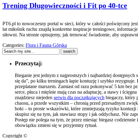
Trening Długowieczności i Fit po 40-tce
PT6.pl to nowoczesny portal w sieci, który w całości poświęcony je
lat miłośnik ruchu znajdą konkretne inspiracje treningowe, informacje
siłowni. Na stronie opisujemy, jak trenować świadomie, aby usprawn
Categories:
Flora i Fauna Górska
Przeczytaj:
Bieganie jest jednym z najprostszych i najbardziej dostępnych
się da”, po kilku treningach łapie kontuzję i szybko rezygnuje
przeplatane marszem. Zamiast od razu pokonywać 5 km bez prz
serce, płuca i mięśnie mają czas na adaptację, a stawy i ści
znajdziesz niejeden
serwis dla początkujących
biegaczy, który 
chaosu, a przede wszystkim – chronią przed przesadnym zwiększ
boki – to proste wskazówki, które zmniejszają ryzyko kontuzji
skupisz się na tym, jak stawiasz stopy i jak oddychasz. Nie z
Postęp nie polega na tym, że przez miesiąc biegasz codziennie 
obowiązku zmieni się w przyjemny rytuał.
Copyright ©