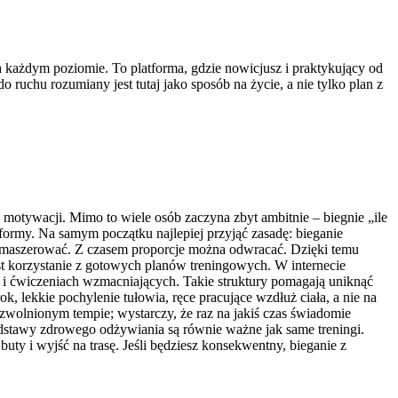
a każdym poziomie. To platforma, gdzie nowicjusz i praktykujący od
 ruchu rozumiany jest tutaj jako sposób na życie, a nie tylko plan z
a motywacji. Mimo to wiele osób zaczyna zbyt ambitnie – biegnie „ile
e formy. Na samym początku najlepiej przyjąć zasadę: bieganie
ty maszerować. Z czasem proporcje można odwracać. Dzięki temu
est korzystanie z gotowych planów treningowych. W internecie
 i ćwiczeniach wzmacniających. Takie struktury pomagają uniknąć
 lekkie pochylenie tułowia, ręce pracujące wzdłuż ciała, a nie na
 zwolnionym tempie; wystarczy, że raz na jakiś czas świadomie
 podstawy zdrowego odżywiania są równie ważne jak same treningi.
buty i wyjść na trasę. Jeśli będziesz konsekwentny, bieganie z