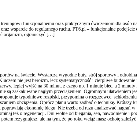
st treningowi funkcjonalnemu oraz praktycznym ćwiczeniom dla osób n
 oraz wsparcie do regularnego ruchu. PT6.pl – funkcjonalne podejście do
ić organizm, ograniczyć […]
 sportów na świecie. Wystarczą wygodne buty, strój sportowy i odrobin
. Kluczem nie jest heroizm, lecz systematyczność i cierpliwe budowani
erwy, lepiej wyjść na 30 minut, z czego np. 1 minutę biec, a 2 minu
ęgna nie są zaskakiwane nagłym przeciążeniem. Ogromnym ułatwieniem j
proponuje tygodniowe rozpiski, przypomina o rozgrzewce, schłodzeniu
aniem obciążenia. Oprócz planu warto zadbać o technikę. Krótszy krok,
 i poprawiają ekonomię biegu. Nie trzeba od razu analizować nagrań w
apominaj też o regeneracji. Dni wolne od biegania, sen, nawodnienie i
i potem rezygnujesz, ale na tym, że po roku wciąż masz ochotę założyć 